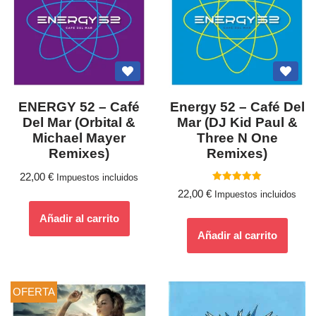
ENERGY 52 – Café
Energy 52 ‎– Café Del
Del Mar (Orbital &
Mar (DJ Kid Paul &
Michael Mayer
Three N One
Remixes)
Remixes)
22,00
€
Impuestos incluidos
Valorado
22,00
€
Impuestos incluidos
con
5.00
de 5
Añadir al carrito
Añadir al carrito
OFERTA