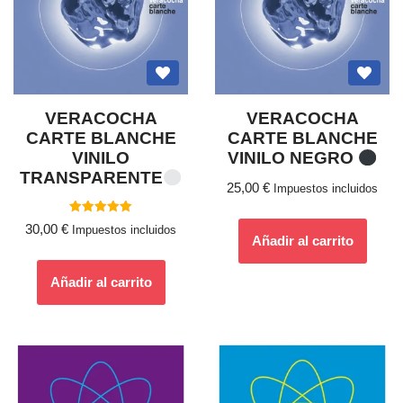
VERACOCHA
VERACOCHA
CARTE BLANCHE
CARTE BLANCHE
VINILO
VINILO NEGRO
TRANSPARENTE
25,00
€
Impuestos incluidos
Valorado
30,00
€
Impuestos incluidos
con
Añadir al carrito
5.00
de 5
Añadir al carrito