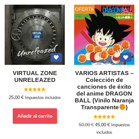
OFERTA
VIRTUAL ZONE
VARIOS ARTISTAS –
UNRELEAZED
Colección de
canciones de éxito
del anime DRAGON
Valorado
25,00
€
Impuestos incluidos
con
BALL (Vinilo Naranja
5.00
Transparente
)
de 5
Añadir al carrito
Valorado
50,00
€
45,00
€
Impuestos
con
5.00
incluidos
de 5