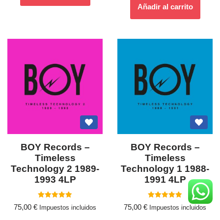
Añadir al carrito
BOY Records –
BOY Records –
Timeless
Timeless
Technology 2 1989-
Technology 1 1988-
1993 4LP
1991 4LP
Valorado
Valorado
75,00
€
75,00
€
Impuestos incluidos
Impuestos incluidos
con
con
5.00
5.00