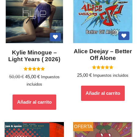
Alice Deejay – Better
Kylie Minogue –
Off Alone
Light Years ( 2026)
Valorado
Valorado
25,00
€
Impuestos incluidos
50,00
€
45,00
€
con
Impuestos
con
5.00
5.00
de 5
incluidos
de 5
Añadir al carrito
Añadir al carrito
OFERTA