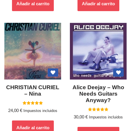
Añadir al carrito
Añadir al carrito
CHRISTIAN CURIEL
Alice Deejay – Who
– Nina
Needs Guitars
Anyway?
Valorado
24,00
€
Impuestos incluidos
con
Valorado
5.00
30,00
€
Impuestos incluidos
con
de 5
5.00
de 5
Añadir al carrito