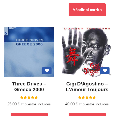
Añadir al carrito
Three Drives –
Gigi D’Agostino ‎–
Greece 2000
L’Amour Toujours
Valorado
Valorado
25,00
€
40,00
€
Impuestos incluidos
Impuestos incluidos
con
con
5.00
5.00
de 5
de 5