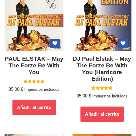
PAUL ELSTAK – May
DJ Paul Elstak – May
The Forze Be With
The Forze Be With
You
You (Hardcore
Edition)
Valorado
35,00
€
Impuestos incluidos
con
Valorado
5.00
35,00
€
Impuestos incluidos
con
de 5
5.00
de 5
Añadir al carrito
Añadir al carrito