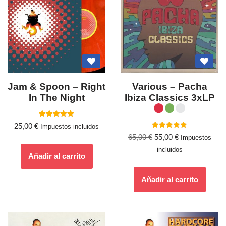
Jam & Spoon – Right
Various ‎– Pacha
In The Night
Ibiza Classics 3xLP
Valorado
25,00
€
Impuestos incluidos
con
Valorado
5.00
65,00
€
55,00
€
Impuestos
con
de 5
5.00
incluidos
de 5
Añadir al carrito
Añadir al carrito