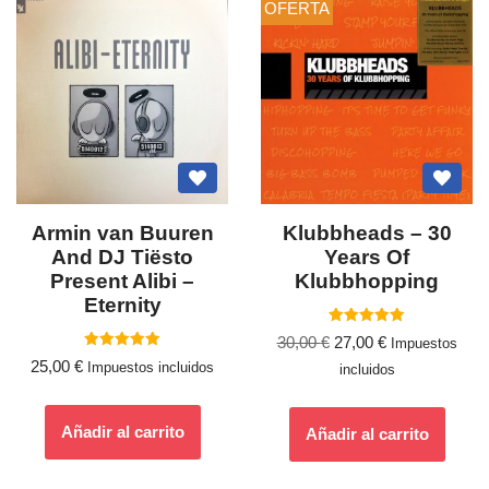
OFERTA
Armin van Buuren
Klubbheads – 30
And DJ Tiësto
Years Of
Present Alibi –
Klubbhopping
Eternity
Valorado
30,00
€
27,00
€
Impuestos
con
Valorado
5.00
25,00
€
Impuestos incluidos
incluidos
con
de 5
5.00
de 5
Añadir al carrito
Añadir al carrito