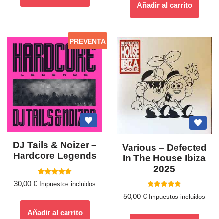
Añadir al carrito
PREVENTA
DJ Tails & Noizer –
Various ‎– Defected
Hardcore Legends
In The House Ibiza
2025
Valorado
30,00
€
Impuestos incluidos
con
5.00
Valorado
50,00
€
Impuestos incluidos
de 5
con
5.00
de 5
Añadir al carrito