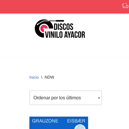
Saltar
al
contenido
Inicio
\
NDW