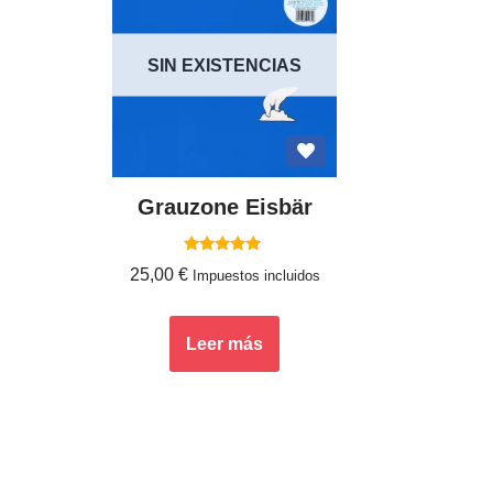
SIN EXISTENCIAS
Grauzone Eisbär
Valorado
25,00
€
Impuestos incluidos
con
5.00
de 5
Leer más