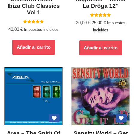
Ibiza Club Classics
La Drôga 12″
Vol 1
Valorado
30,00
€
25,00
€
Impuestos
con
Valorado
5.00
40,00
€
Impuestos incluidos
incluidos
con
de 5
5.00
de 5
Añadir al carrito
Añadir al carrito
Area – The Spirit Of
Sensity World – Get