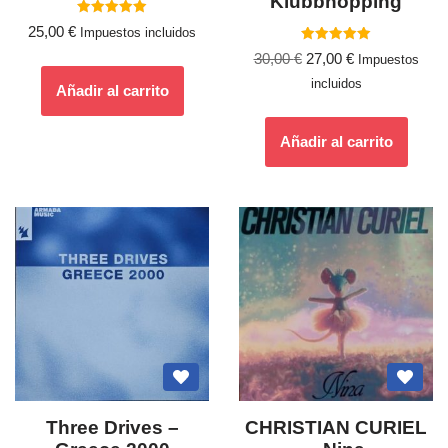
Klubbhopping
Valorado
25,00
€
Impuestos incluidos
con
5.00
Valorado
30,00
€
27,00
€
Impuestos
de 5
con
5.00
incluidos
de 5
Añadir al carrito
Añadir al carrito
Three Drives –
CHRISTIAN CURIEL