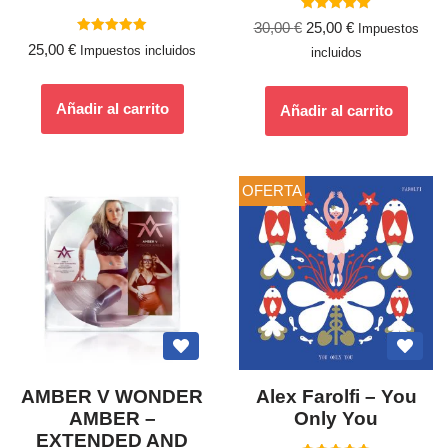
Valorado
30,00
€
25,00
€
Impuestos
con
Valorado
5.00
25,00
€
Impuestos incluidos
incluidos
con
de 5
5.00
de 5
Añadir al carrito
Añadir al carrito
OFERTA
AMBER V WONDER
Alex Farolfi – You
AMBER –
Only You
EXTENDED AND