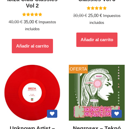
Vol 2
Valorado
30,00
€
25,00
€
Impuestos
con
Valorado
5.00
40,00
€
35,00
€
Impuestos
incluidos
con
de 5
5.00
incluidos
de 5
Añadir al carrito
Añadir al carrito
OFERTA
Unknown Artist ‎–
Negrosex – Teknó