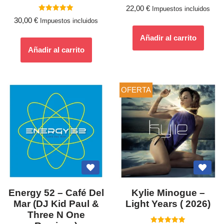
22,00
€
Impuestos incluidos
Valorado
30,00
€
Impuestos incluidos
con
5.00
de 5
Añadir al carrito
Añadir al carrito
OFERTA
Energy 52 ‎– Café Del
Kylie Minogue –
Mar (DJ Kid Paul &
Light Years ( 2026)
Three N One