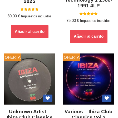
2025
1991 4LP
Valorado
50,00
€
Impuestos incluidos
con
Valorado
75,00
€
5.00
Impuestos incluidos
con
de 5
5.00
de 5
Añadir al carrito
Añadir al carrito
OFERTA
OFERTA
Unknown Artist –
Various – Ibiza Club
Ibiza Club Classics
Classics Vol 3