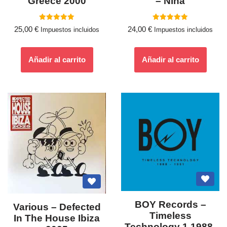
Greece 2000
– Nina
Valorado
Valorado
25,00
€
24,00
€
Impuestos incluidos
Impuestos incluidos
con
con
5.00
5.00
de 5
de 5
Añadir al carrito
Añadir al carrito
BOY Records –
Various ‎– Defected
Timeless
In The House Ibiza
Technology 1 1988-