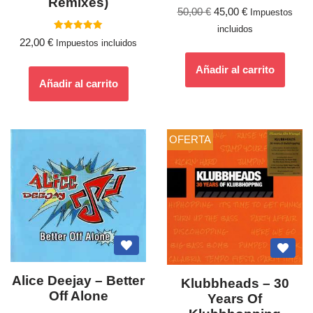
Remixes)
Valorado
50,00
€
45,00
€
Impuestos
con
5.00
incluidos
de 5
Valorado
22,00
€
Impuestos incluidos
con
5.00
de 5
Añadir al carrito
Añadir al carrito
OFERTA
Alice Deejay – Better
Klubbheads – 30
Off Alone
Years Of