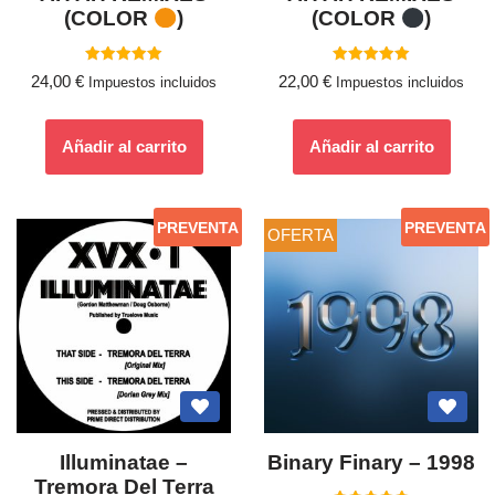
(COLOR
)
(COLOR
)
Valorado
Valorado
24,00
€
22,00
€
Impuestos incluidos
Impuestos incluidos
con
con
5.00
5.00
de 5
de 5
Añadir al carrito
Añadir al carrito
PREVENTA
PREVENTA
OFERTA
Illuminatae –
Binary Finary – 1998
Tremora Del Terra