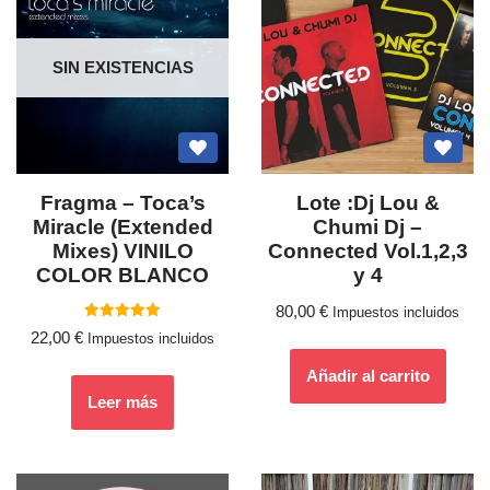
SIN EXISTENCIAS
Fragma ‎– Toca’s
Lote :Dj Lou &
Miracle (Extended
Chumi Dj –
Mixes) VINILO
Connected Vol.1,2,3
COLOR BLANCO
y 4
80,00
€
Impuestos incluidos
Valorado
22,00
€
Impuestos incluidos
con
5.00
de 5
Añadir al carrito
Leer más