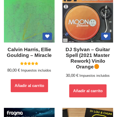
Calvin Harris, Ellie
DJ Sylvan – Guitar
Goulding ‎– Miracle
Spell (2021 Master
Rework) Vinilo
Orange
Valorado
80,00
€
Impuestos incluidos
con
5.00
30,00
€
Impuestos incluidos
de 5
Añadir al carrito
Añadir al carrito