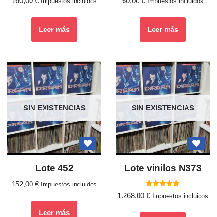
160,00
€
60,00
€
Impuestos incluidos
Impuestos incluidos
Leer más
Leer más
SIN EXISTENCIAS
SIN EXISTENCIAS
Lote 452
Lote vinilos N373
152,00
€
Impuestos incluidos
Valorado
1.268,00
€
Impuestos incluidos
con
5.00
de 5
Leer más