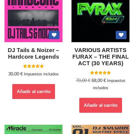
DJ Tails & Noizer –
VARIOUS ARTISTS
Hardcore Legends
FURAX – THE FINAL
ACT (30 YEARS)
Valorado
30,00
€
Impuestos incluidos
con
Valorado
5.00
70,00
€
68,00
€
Impuestos
con
de 5
5.00
incluidos
de 5
Añadir al carrito
Añadir al carrito