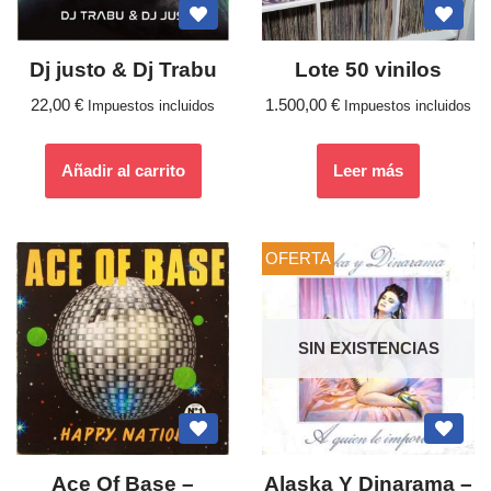
Dj justo & Dj Trabu
Lote 50 vinilos
22,00
€
1.500,00
€
Impuestos incluidos
Impuestos incluidos
Añadir al carrito
Leer más
OFERTA
SIN EXISTENCIAS
Ace Of Base ‎–
Alaska Y Dinarama ‎–