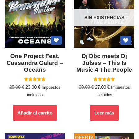
SIN EXISTENCIAS
One Project Feat.
Dj Dbc meets Dj
Cassandra Galard –
Julsss – This Is
Oceans
Music 4 The People
Valorado
Valorado
25,00
€
23,00
€
30,00
€
27,00
€
Impuestos
Impuestos
con
con
5.00
5.00
incluidos
incluidos
de 5
de 5
Añadir al carrito
Leer más
OFERTA