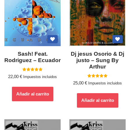
Sash! Feat.
Dj jesus Osorio & Dj
Rodriguez ‎– Ecuador
justo – Sung By
Arthur
Valorado
22,00
€
Impuestos incluidos
con
Valorado
5.00
25,00
€
Impuestos incluidos
con
de 5
5.00
de 5
Añadir al carrito
Añadir al carrito