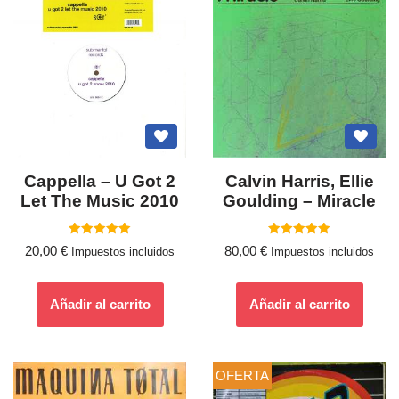
Cappella ‎– U Got 2
Calvin Harris, Ellie
Let The Music 2010
Goulding ‎– Miracle
Valorado
Valorado
20,00
€
80,00
€
Impuestos incluidos
Impuestos incluidos
con
con
5.00
5.00
de 5
de 5
Añadir al carrito
Añadir al carrito
OFERTA