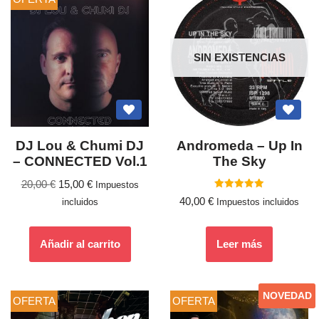
SIN EXISTENCIAS
DJ Lou & Chumi DJ
Andromeda – Up In
– CONNECTED Vol.1
The Sky
20,00
€
15,00
€
Impuestos
Valorado
40,00
€
incluidos
Impuestos incluidos
con
5.00
de 5
Añadir al carrito
Leer más
NOVEDAD
OFERTA
OFERTA