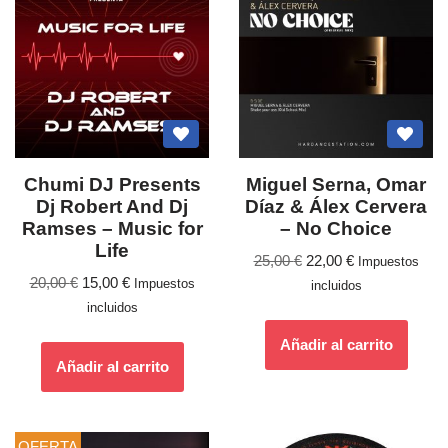
Chumi DJ Presents
Miguel Serna, Omar
Dj Robert And Dj
Díaz & Álex Cervera
Ramses – Music for
– No Choice
Life
25,00
€
22,00
€
Impuestos
20,00
€
15,00
€
Impuestos
incluidos
incluidos
Añadir al carrito
Añadir al carrito
OFERTA