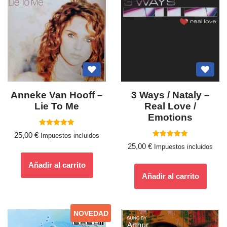
Anneke Van Hooff ‎–
3 Ways / Nataly ‎–
Lie To Me
Real Love /
Emotions
Valorado
25,00
€
Impuestos incluidos
con
Valorado
5.00
25,00
€
Impuestos incluidos
con
de 5
5.00
de 5
Añadir al carrito
Añadir al carrito
NOVEDAD