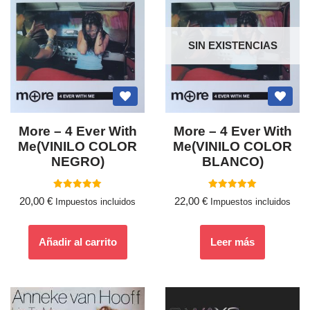
SIN EXISTENCIAS
More – 4 Ever With
More – 4 Ever With
Me(VINILO COLOR
Me(VINILO COLOR
NEGRO)
BLANCO)
Valorado
Valorado
20,00
€
22,00
€
Impuestos incluidos
Impuestos incluidos
con
con
5.00
5.00
de 5
de 5
Añadir al carrito
Leer más