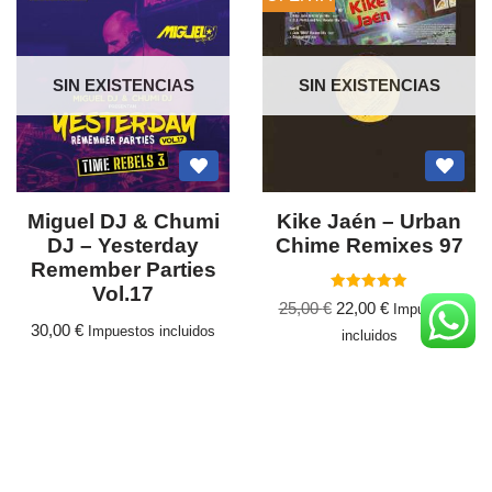
SIN EXISTENCIAS
SIN EXISTENCIAS
Miguel DJ & Chumi
Kike Jaén ‎– Urban
DJ – Yesterday
Chime Remixes 97
Remember Parties
Vol.17
Valorado
25,00
€
22,00
€
Impuestos
con
5.00
30,00
€
Impuestos incluidos
incluidos
de 5
Leer más
Leer más