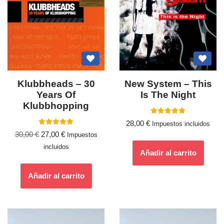
Klubbheads – 30
New System – This
Years Of
Is The Night
Klubbhopping
Valorado
28,00
€
Impuestos incluidos
con
Valorado
5.00
30,00
€
27,00
€
Impuestos
con
de 5
5.00
incluidos
de 5
Añadir al carrito
Añadir al carrito