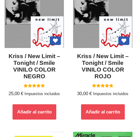
Kriss / New Limit –
Kriss / New Limit –
Tonight / Smile
Tonight / Smile
VINILO COLOR
VINILO COLOR
NEGRO
ROJO
Valorado
Valorado
25,00
€
30,00
€
Impuestos incluidos
Impuestos incluidos
con
con
5.00
5.00
de 5
de 5
Añadir al carrito
Añadir al carrito