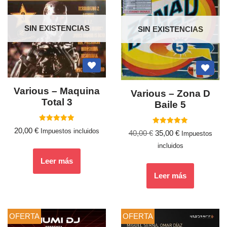
SIN EXISTENCIAS
SIN EXISTENCIAS
Various – Maquina
Various ‎– Zona D
Total 3
Baile 5
Valorado
20,00
€
Valorado
Impuestos incluidos
40,00
€
35,00
€
con
Impuestos
con
5.00
5.00
de 5
incluidos
de 5
Leer más
Leer más
OFERTA
OFERTA