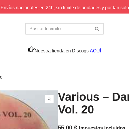
Envíos nacionales en 24h, sin limite de unidades y por tan solo
Nuestra tienda en Discogs
AQUÍ
20
Various ‎– D
Vol. 20
55,00
€
Impuestos incluidos