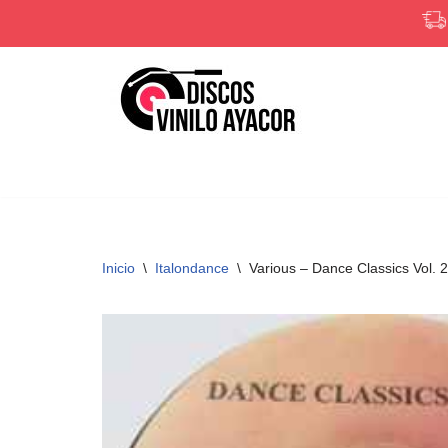
Saltar
al
contenido
Inicio
\
Italondance
\
Various ‎– Dance Classics Vol. 