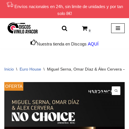
Envíos nacionales en 24h, sin limite de unidades y por tan
solo 8€!
Saltar
al
contenido
0
Nuestra tienda en Discogs
AQUÍ
Inicio
\
Euro House
\
Miguel Serna, Omar Díaz & Álex Cervera – 
OFERTA