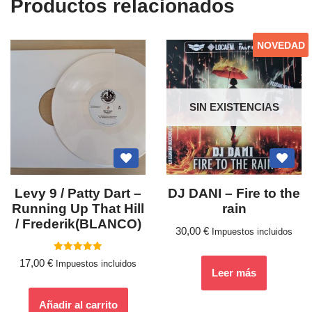
Productos relacionados
NOVEDAD
SIN EXISTENCIAS
Levy 9 / Patty Dart ‎–
DJ DANI – Fire to the
Running Up That Hill
rain
/ Frederik(BLANCO)
30,00
€
Impuestos incluidos
Valorado
17,00
€
Impuestos incluidos
con
Leer más
5.00
de 5
Añadir al carrito