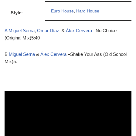
Euro House
,
Hard House
Style:
A Miguel Serna
,
Omar Díaz
&
Álex Cervera
–
No Choice
(Original Mix)
5:40
B
Miguel Serna
&
Álex Cervera
–
Shake Your Ass (Old School
Mix)
5: