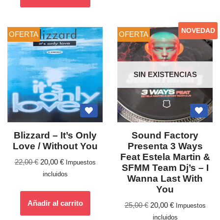
NOVEDAD
OFERTA
OFERTA
SIN EXISTENCIAS
Blizzard ‎– It’s Only
Sound Factory
Love / Without You
Presenta 3 Ways
Feat Estela Martin &
22,00
€
20,00
€
Impuestos
SFMM Team Dj’s – I
incluidos
Wanna Last With
You
Añadir al carrito
25,00
€
20,00
€
Impuestos
incluidos