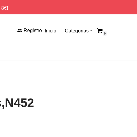
 8€!
Registro
Inicio
Categorias
0
s,N452