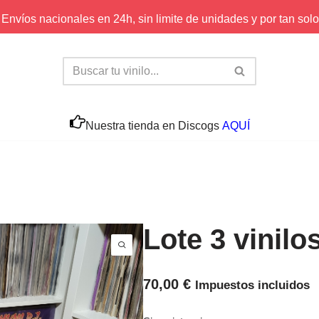
Envíos nacionales en 24h, sin limite de unidades y por tan solo
Nuestra tienda en Discogs
AQUÍ
Lote 3 vinilo
70,00
€
Impuestos incluidos