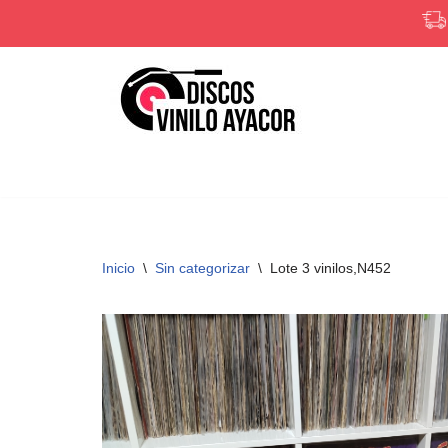
Saltar
al
contenido
Inicio
\
Sin categorizar
\
Lote 3 vinilos,N452