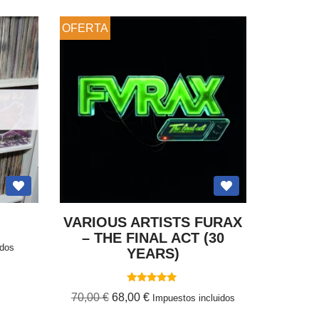
OFERTA
VARIOUS ARTISTS FURAX
– THE FINAL ACT (30
idos
YEARS)
Valorado
70,00
€
68,00
€
Impuestos incluidos
con
5.00
de 5