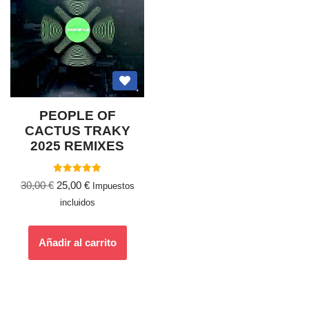
PEOPLE OF
CACTUS TRAKY
2025 REMIXES
Valorado
30,00
€
25,00
€
Impuestos
con
5.00
incluidos
de 5
Añadir al carrito