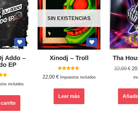
SIN EXISTENCIAS
j Addo ‎–
Xinodj – Troll
Tha Hous
do EP
22,00
€
20
Valorado
22,00
€
Impuestos incluidos
in
con
ado
5.00
tos incluidos
de 5
0
5
Leer más
Añadir 
 carrito