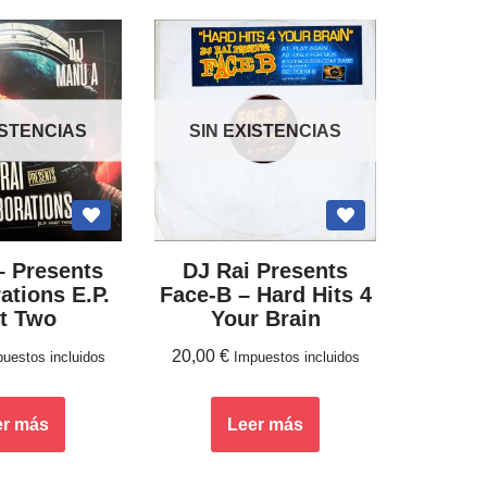
ISTENCIAS
SIN EXISTENCIAS
– Presents
DJ Rai Presents
ations E.P.
Face-B – Hard Hits 4
t Two
Your Brain
20,00
€
uestos incluidos
Impuestos incluidos
er más
Leer más