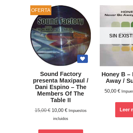
OFERTA
SIN EXIS
Sound Factory
Honey B ‎–
presenta Maxipaul /
Away / S
Dani Espino ‎– The
50,00
€
Impues
Members Of The
Table II
Leer 
15,00
€
10,00
€
Impuestos
incluidos