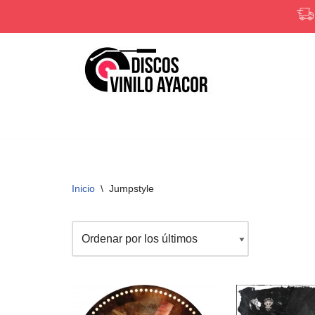
Saltar
al
contenido
Inicio
\
Jumpstyle