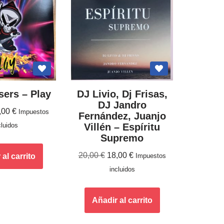
ers – Play
DJ Livio, Dj Frisas,
DJ Jandro
,00
€
Impuestos
Fernández, Juanjo
cluidos
Villén ‎– Espíritu
Supremo
20,00
€
18,00
€
al carrito
Impuestos
incluidos
Añadir al carrito