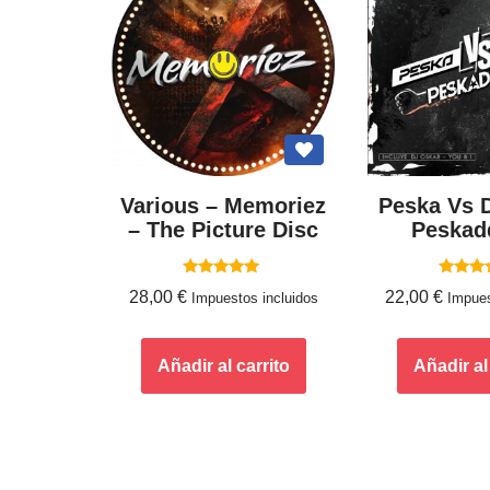
Various – Memoriez
Peska Vs D
– The Picture Disc
Peskad
Valorado
Valor
28,00
€
22,00
€
Impuestos incluidos
Impues
con
con
5.00
5.0
de 5
de 
Añadir al carrito
Añadir al