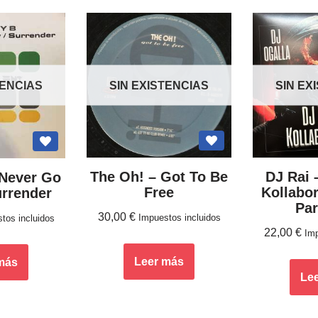
SIN EXISTENCIAS
SIN EX
TENCIAS
The Oh! – Got To Be
DJ Rai 
 Never Go
Free
Kollabor
urrender
Par
30,00
€
Impuestos incluidos
tos incluidos
22,00
€
Imp
Leer más
más
Le