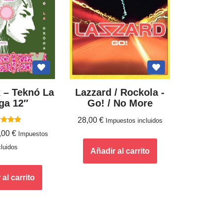
 – Teknó La
Lazzard / Rockola ‎-
ga 12″
Go! / No More
28,00
€
Impuestos incluidos
lorado
,00
€
Impuestos
con
5.00
cluidos
de 5
Añadir al carrito
al carrito