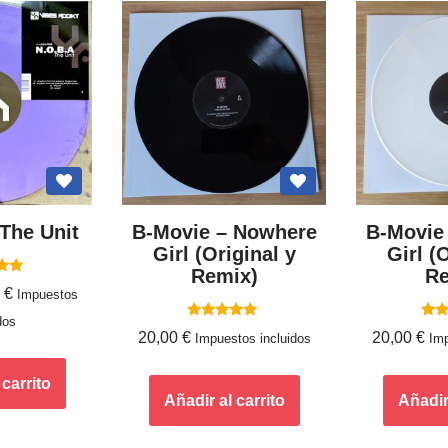
 The Unit
B-Movie – Nowhere
B-Movie
Girl (Original y
Girl (
Remix)
Re
ado
0
€
Impuestos
0
dos
5
Valorado
Va
20,00
€
20,00
€
Impuestos incluidos
Imp
con
5.00
de 5
 carrito
Añadir al carrito
Añadir 