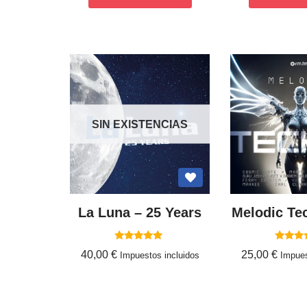
SIN EXISTENCIAS
La Luna – 25 Years
Melodic Te
Valorado
Valor
40,00
€
25,00
€
Impuestos incluidos
Impues
con
con
5.00
5.0
de 5
de 
Leer más
Añadir al