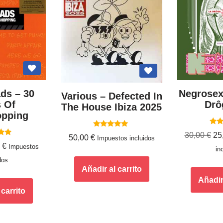
ds – 30
Negrosex
Various ‎– Defected In
s Of
Drô
The House Ibiza 2025
opping
Va
Valorado
30,00
€
25
50,00
€
Impuestos incluidos
con
ado
0
€
5.00
Impuestos
in
de 5
0
dos
5
Añadir al carrito
Añadir 
 carrito