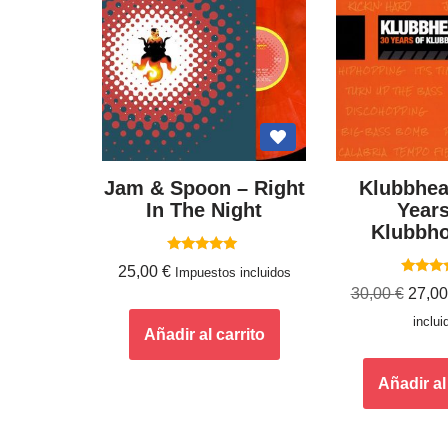
Jam & Spoon – Right
Klubbhea
In The Night
Year
Klubbh
Valorado
25,00
€
Impuestos incluidos
con
Valor
5.00
30,00
€
27,0
con
de 5
5.0
inclui
de 
Añadir al carrito
Añadir al