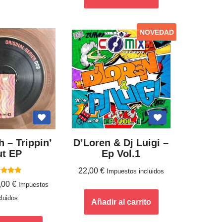
NOVEDAD
 ‎– Trippin’
D’Loren & Dj Luigi –
t EP
Ep Vol.1
22,00
€
Impuestos incluidos
lorado
,00
€
Impuestos
con
5.00
cluidos
de 5
Añadir al carrito