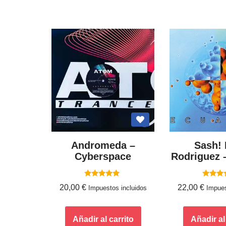
Andromeda ‎–
Sash! 
Cyberspace
Rodriguez ‎
Valorado
Valor
20,00
€
22,00
€
Impuestos incluidos
Impues
con
con
5.00
5.0
de 5
de 
Añadir al carrito
Añadir al