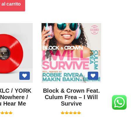
al carrito
XLC / YORK
Block & Crown Feat.
 Nowhere /
Culum Frea – I Will
u Hear Me
Survive
lorado
Valorado
20,00
€
uestos incluidos
Impuestos incluidos
con
con
5.00
5.00
de 5
de 5