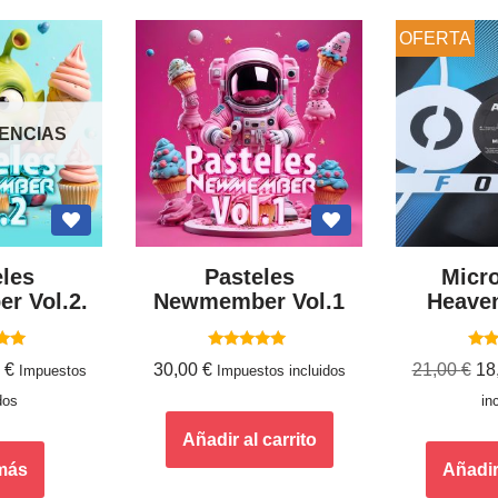
OFERTA
TENCIAS
eles
Pasteles
Micro
r Vol.2.
Newmember Vol.1
Heaven
ado
Valorado
Va
0
€
30,00
€
21,00
€
18
Impuestos
Impuestos incluidos
con
0
5.00
dos
in
5
de 5
Añadir al carrito
más
Añadir 