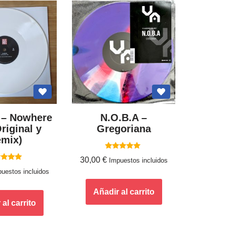
 – Nowhere
N.O.B.A –
Original y
Gregoriana
mix)
Valorado
30,00
€
Impuestos incluidos
con
lorado
5.00
uestos incluidos
con
de 5
5.00
de 5
Añadir al carrito
al carrito