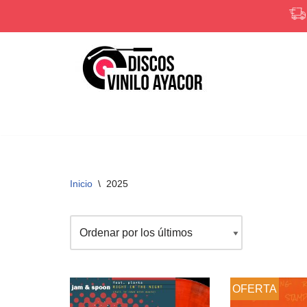
Saltar
al
contenido
Inicio
\
2025
OFERTA