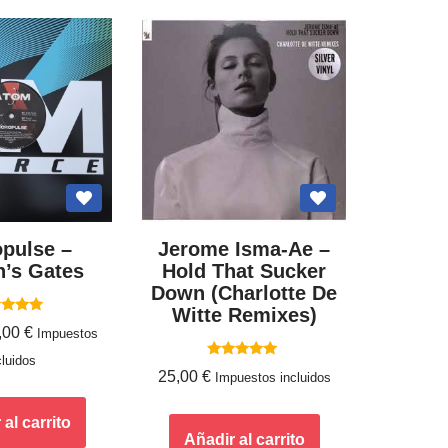
pulse ‎–
Jerome Isma-Ae ‎–
’s Gates
Hold That Sucker
Down (Charlotte De
Witte Remixes)
lorado
,00
€
Impuestos
con
5.00
cluidos
de 5
Valorado
25,00
€
Impuestos incluidos
con
5.00
de 5
al carrito
Añadir al carrito