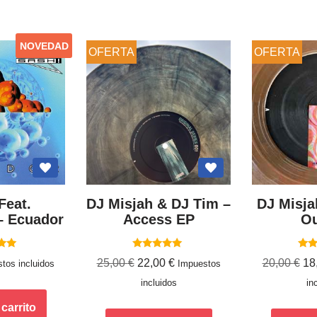
NOVEDAD
OFERTA
OFERTA
Feat.
DJ Misjah & DJ Tim ‎–
DJ Misjah
– Ecuador
Access EP
Ou
ado
Valorado
Va
25,00
€
22,00
€
20,00
€
18
tos incluidos
Impuestos
con
0
5.00
incluidos
in
5
de 5
 carrito