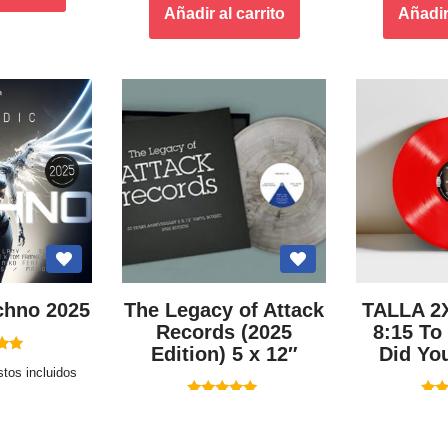
Añadir al carrito
Añadir 
chno 2025
The Legacy of Attack
TALLA 2
Records (2025
8:15 To
Edition) 5 x 12″
Did Yo
ado
tos incluidos
0
5
Valorado
Va
150,00
€
22,00
€
Impuestos incluidos
Imp
con
5.00
 carrito
de 5