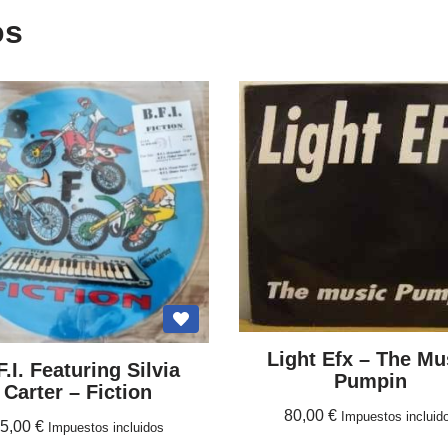
os
Light Efx ‎– The Mu
F.I. Featuring Silvia
Pumpin
Carter – Fiction
80,00
€
Impuestos incluid
45,00
€
Impuestos incluidos