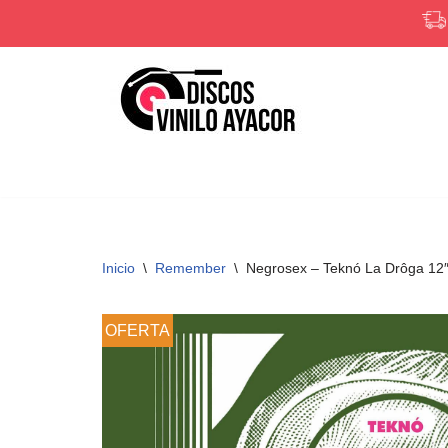
Saltar
al
contenido
Inicio
\
Remember
\
Negrosex – Teknó La Drôga 12
OFERTA