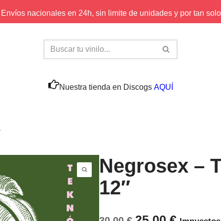
Envíos nacionales en 24h, sin limite de unidades y por tan solo
Nuestra tienda en Discogs
AQUÍ
″
Negrosex – 
12″
25,00
€
30,00
€