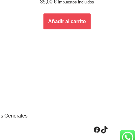
35,00
€
Impuestos incluidos
con
5.00
de 5
Añadir al carrito
s Generales