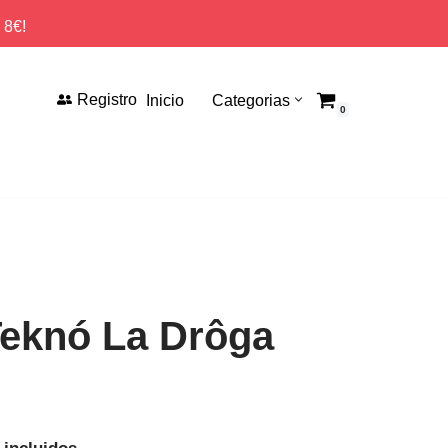
 8€!
Registro
Inicio
Categorias
0
Teknó La Drôga