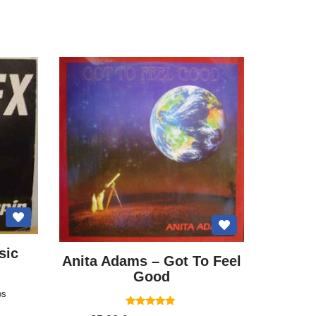
sic
Anita Adams ‎– Got To Feel
Good
os
Valorado