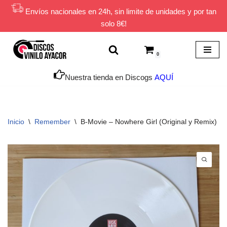
Envíos nacionales en 24h, sin limite de unidades y por tan
solo 8€!
Saltar
al
contenido
0
Nuestra tienda en Discogs
AQUÍ
Inicio
\
Remember
\
B-Movie – Nowhere Girl (Original y Remix)