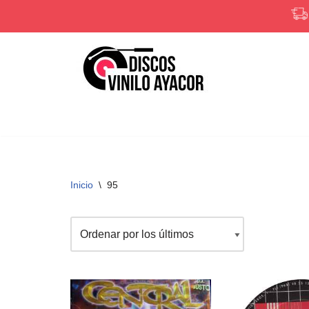
Saltar
al
contenido
Inicio
\
95