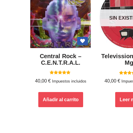
SIN EXIS
Central Rock –
Televission 
C.E.N.T.R.A.L.
Mg
Valorado
Valor
40,00
€
40,00
€
Impuestos incluidos
Impues
con
con
5.00
5.0
de 5
de 
Añadir al carrito
Leer 