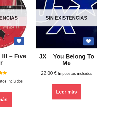
TENCIAS
SIN EXISTENCIAS
III ‎– Five
JX ‎– You Belong To
r
Me
22,00
€
Impuestos incluidos
ado
tos incluidos
0
5
Leer más
más