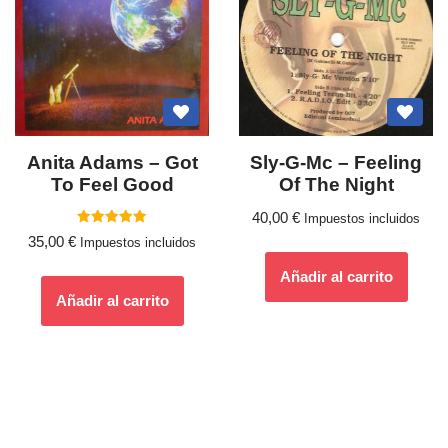
Anita Adams ‎– Got
Sly-G-Mc – Feeling
To Feel Good
Of The Night
40,00
€
Impuestos incluidos
Valorado
35,00
€
Impuestos incluidos
con
5.00
de 5
Añadir al carrito
Añadir al carrito