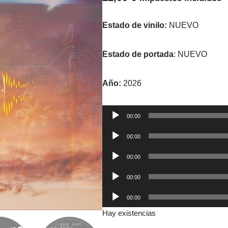
Estado de vinilo:
NUEVO
Estado de portada
: NUEVO
Año:
2026
Reproductor
00:00
de
Reproductor
00:00
audio
de
Reproductor
00:00
audio
de
Reproductor
00:00
audio
de
Reproductor
00:00
audio
de
Hay existencias
audio