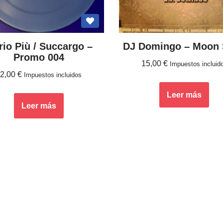
io Più / Succargo –
DJ Domingo ‎– Moon 
Promo 004
15,00
€
Impuestos incluid
12,00
€
Impuestos incluidos
Leer más
Leer más