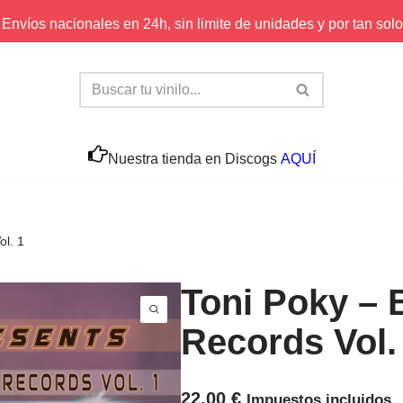
Envíos nacionales en 24h, sin limite de unidades y por tan solo
Nuestra tienda en Discogs
AQUÍ
ol. 1
Toni Poky – 
Records Vol.
22,00
€
Impuestos incluidos