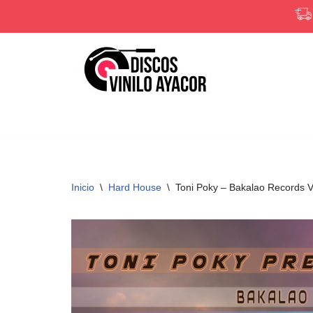
Saltar
al
contenido
Inicio
\
Hard House
\
Toni Poky – Bakalao Records V