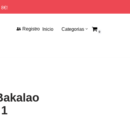
 8€!
Registro
Inicio
Categorias
0
Bakalao
 1