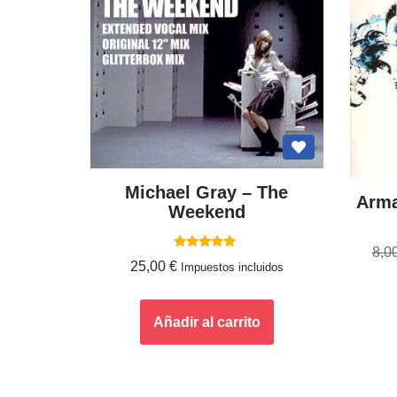
Michael Gray – The
Arma
Weekend
8,0
Valorado
25,00
€
Impuestos incluidos
con
5.00
de 5
Añadir al carrito