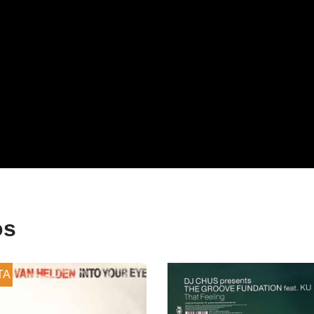
os
TA