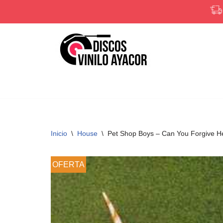
Saltar
al
contenido
Inicio
\
House
\
Pet Shop Boys ‎– Can You Forgive H
OFERTA