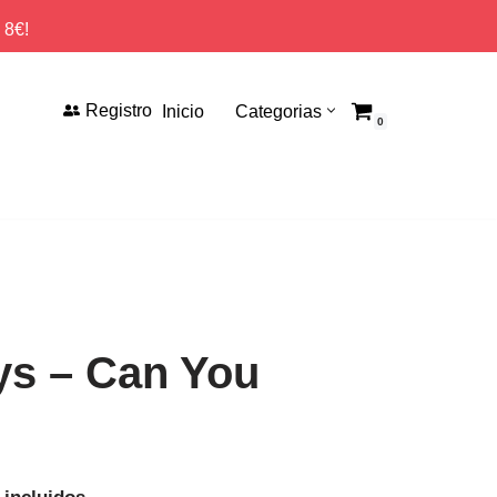
 8€!
Registro
Inicio
Categorias
0
s ‎– Can You