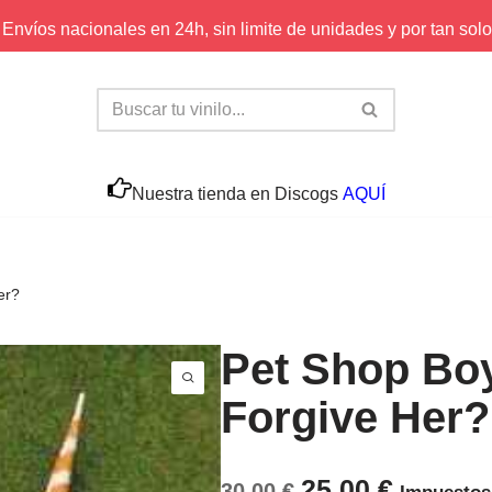
Envíos nacionales en 24h, sin limite de unidades y por tan solo
Nuestra tienda en Discogs
AQUÍ
er?
Pet Shop Boy
Forgive Her?
25,00
€
30,00
€