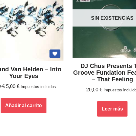
SIN EXISTENCIAS
DJ Chus Presents 
nd Van Helden ‎– Into
Groove Fundation Fea
Your Eyes
– That Feeling
0
€
5,00
€
Impuestos incluidos
20,00
€
Impuestos incluid
Añadir al carrito
Leer más