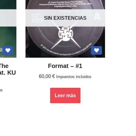
SIN EXISTENCIAS
The
Format ‎– #1
t. KU
60,00
€
Impuestos incluidos
os
Leer más