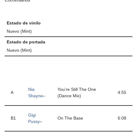
Estado de vinilo
Nuevo (Mint)
Estado de portada
Nuevo (Mint)
Nia
You’re Still The One
A
4:55
Shayne
–
(Dance Mix)
Gigi
B1
On The Base
6:08
Pussy
–