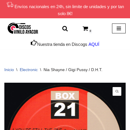
Envíos nacionales en 24h, sin limite de unidades y por tan
solo 8€!
Saltar
al
contenido
0
Nuestra tienda en Discogs
AQUÍ
Inicio
\
Electronic
\
Nia Shayne / Gigi Pussy / D.H.T.