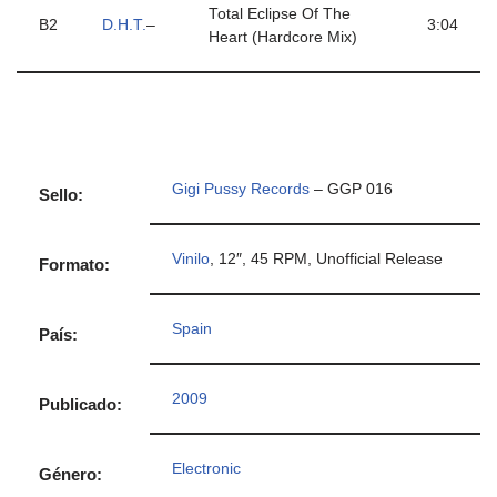
Total Eclipse Of The
B2
D.H.T.
–
3:04
Heart (Hardcore Mix)
Gigi Pussy Records
– GGP 016
Sello:
Vinilo
, 12″, 45 RPM, Unofficial Release
Formato:
Spain
País:
2009
Publicado:
Electronic
Género: