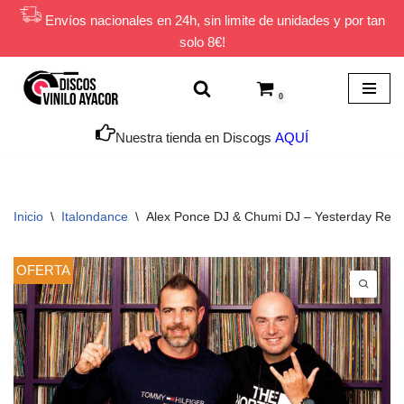
Envíos nacionales en 24h, sin limite de unidades y por tan
solo 8€!
Saltar
al
contenido
0
Nuestra tienda en Discogs
AQUÍ
Inicio
\
Italondance
\
Alex Ponce DJ & Chumi DJ ‎– Yesterday Rem
OFERTA