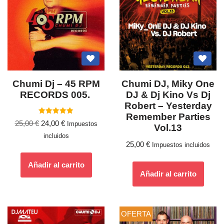
Chumi Dj – 45 RPM
Chumi DJ, Miky One
RECORDS 005.
DJ & Dj Kino Vs Dj
Robert ‎– Yesterday
Remember Parties
Valorado
25,00
€
24,00
€
Impuestos
con
Vol.13
5.00
incluidos
de 5
25,00
€
Impuestos incluidos
Añadir al carrito
Añadir al carrito
OFERTA