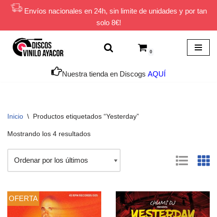
Envíos nacionales en 24h, sin limite de unidades y por tan
solo 8€!
Saltar
al
contenido
0
Nuestra tienda en Discogs
AQUÍ
Inicio
\
Productos etiquetados “Yesterday”
Mostrando los 4 resultados
OFERTA