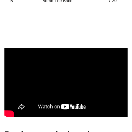
B
Bomb The Bach
7:20