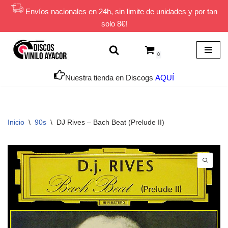
Envíos nacionales en 24h, sin limite de unidades y por tan
solo 8€!
Saltar
al
contenido
0
Nuestra tienda en Discogs
AQUÍ
Inicio
\
90s
\
DJ Rives – Bach Beat (Prelude II)