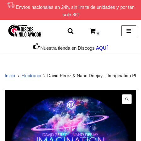
Envíos nacionales en 24h, sin limite de unidades y por tan
solo 8€!
Saltar
al
contenido
0
Nuestra tienda en Discogs
AQUÍ
Inicio
\
Electronic
\
David Pérez & Nano Deejay – Imagination PI