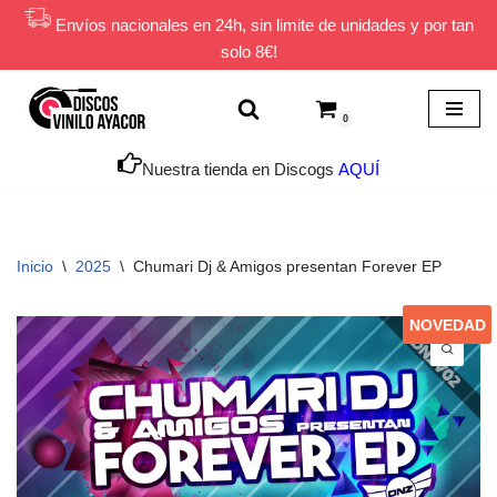
Envíos nacionales en 24h, sin limite de unidades y por tan
solo 8€!
Saltar
al
contenido
0
Nuestra tienda en Discogs
AQUÍ
Inicio
\
2025
\
Chumari Dj & Amigos presentan Forever EP
NOVEDAD