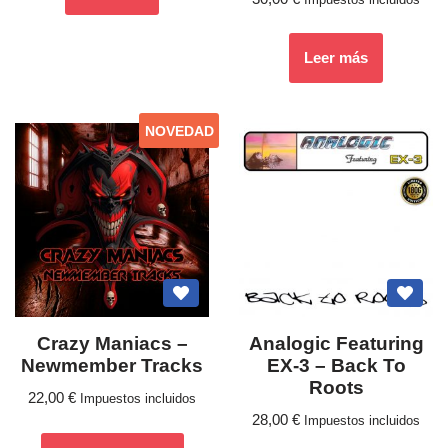
con
5.00
de 5
Leer más
NOVEDAD
Crazy Maniacs –
Analogic Featuring
Newmember Tracks
EX-3 – Back To
Roots
22,00
€
Impuestos incluidos
28,00
€
Impuestos incluidos