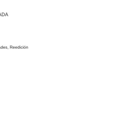
ADA
ades
,
Reedición