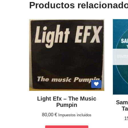
Productos relacionad
Light Efx ‎– The Music
Sams
Pumpin
Ta
80,00
€
Impuestos incluidos
1