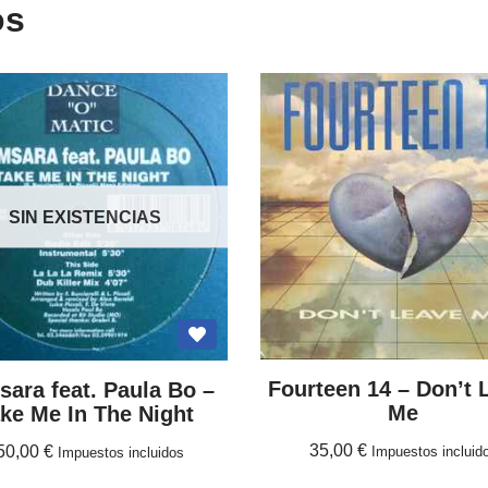
os
SIN EXISTENCIAS
Fourteen 14 ‎– Don’t 
ara feat. Paula Bo ‎–
Me
ke Me In The Night
35,00
€
50,00
€
Impuestos incluid
Impuestos incluidos