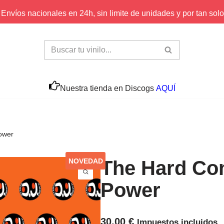
Envíos nacionales en 24h, sin limite de unidades y por tan solo
Nuestra tienda en Discogs
AQUÍ
ower
NOVEDAD
The Hard Con
Power
30,00
€
Impuestos incluidos