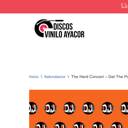
Saltar
al
contenido
Inicio
\
Italondance
\
The Hard Concert – Get The P