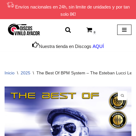
Envíos nacionales en 24h, sin limite de unidades y por tan
solo 8€!
Saltar
al
contenido
0
Nuestra tienda en Discogs
AQUÍ
Inicio
\
2025
\
The Best Of BPM System – The Esteban Lucci Leg