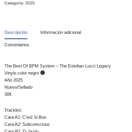
Categoría:
2025
Descripción
Información adicional
Comentarios
The Best Of BPM System – The Esteban Lucci Legacy
Vinylo color negro
Año 2025
Nuevo/Sellado
30€
Tracklist:
Cara A1: C’est Si Bon
Cara A2: Subconscious
Cara B1: D-Ja-Vu