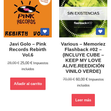
SIN EXISTENCIAS
Javi Golo – Pink
Various – Memoriez
Records Rebirth
Flashback #02 –
Vol.6
(INCLUYE CUBE –
KEEP MY LOVE
28,00
€
25,00
€
Impuestos
ALIVE.REEDICIÓN
incluidos
VINILO VERDE)
70,00
€
60,00
€
Impuestos
Añadir al carrito
incluidos
Leer más