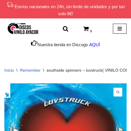
Envíos nacionales en 24h, sin limite de unidades y por tan
solo 8€!
Saltar
al
contenido
0
Nuestra tienda en Discogs
AQUÍ
Inicio
\
Remember
\
southside spinners – luvstruck( VINILO CO