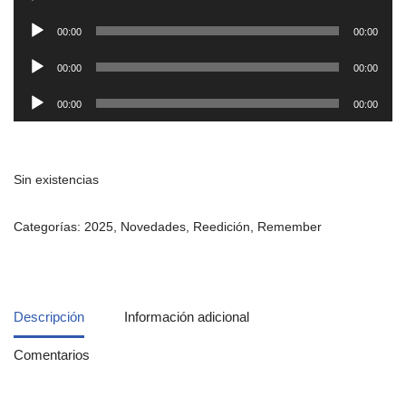
de
Reproductor
audio
00:00
00:00
de
Reproductor
audio
00:00
00:00
de
Reproductor
audio
00:00
00:00
de
audio
Sin existencias
Categorías:
2025
,
Novedades
,
Reedición
,
Remember
Descripción
Información adicional
Comentarios