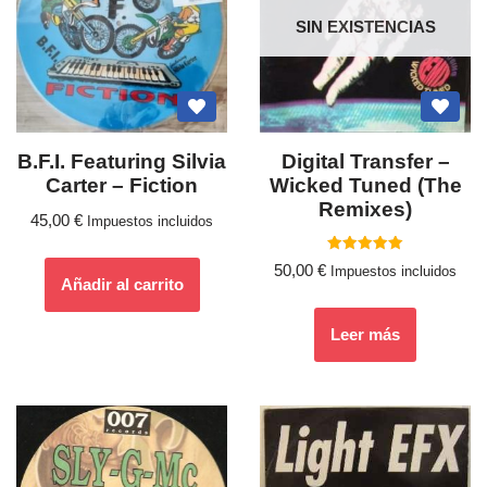
SIN EXISTENCIAS
B.F.I. Featuring Silvia
Digital Transfer –
Carter – Fiction
Wicked Tuned (The
Remixes)
45,00
€
Impuestos incluidos
Valorado
50,00
€
Impuestos incluidos
con
Añadir al carrito
5.00
de 5
Leer más