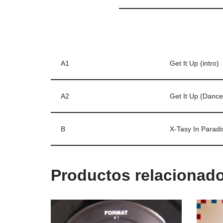
A1
Get It Up (intro)
A2
Get It Up (Danc
B
X-Tasy In Parad
Productos relacionad