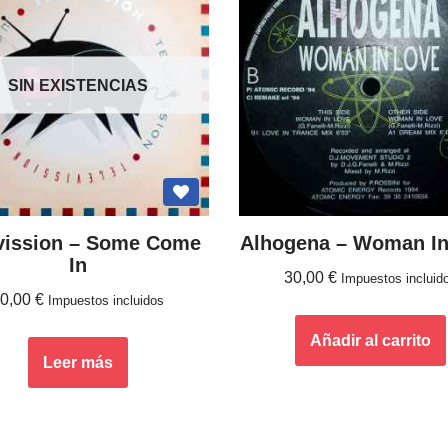
SIN EXISTENCIAS
vission ‎– Some Come
Alhogena – Woman In
In
30,00
€
Impuestos incluid
50,00
€
Impuestos incluidos
Añadir al carrito
Leer más