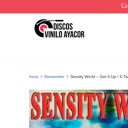
Saltar
al
contenido
Inicio
\
Remember
\
Sensity World ‎– Get It Up / 