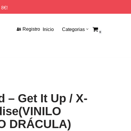
 8€!
Registro
Inicio
Categorias
0
‎– Get It Up / X-
dise(VINILO
O DRÁCULA)