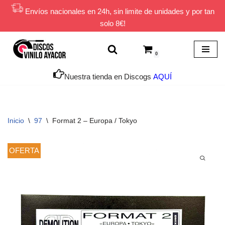
Envíos nacionales en 24h, sin limite de unidades y por tan
solo 8€!
Saltar
al
contenido
0
Nuestra tienda en Discogs
AQUÍ
Inicio
\
97
\
Format 2 ‎– Europa / Tokyo
OFERTA