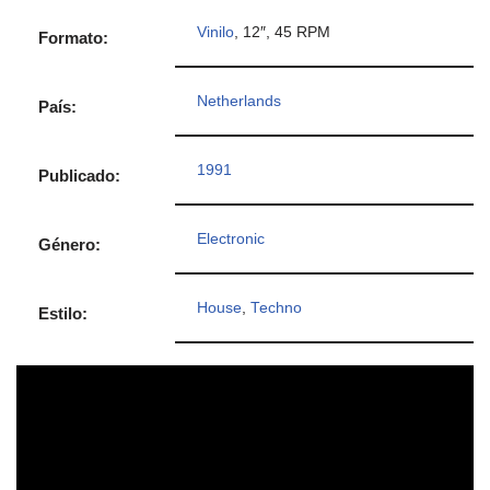
Vinilo
, 12″, 45 RPM
Formato:
Netherlands
País:
1991
Publicado:
Electronic
Género:
House
,
Techno
Estilo: