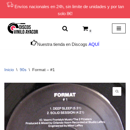
Envíos nacionales en 24h, sin limite de unidades y por tan
solo 8€!
Saltar
al
contenido
0
Nuestra tienda en Discogs
AQUÍ
Inicio
\
90s
\
Format ‎– #1