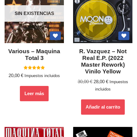
SIN EXISTENCIAS
Various – Maquina
R. Vazquez – Not
Total 3
Real E.P. (2022
Master Rework)
Vinilo Yellow
Valorado
20,00
€
Impuestos incluidos
con
5.00
30,00
€
28,00
€
Impuestos
de 5
incluidos
Leer más
Añadir al carrito