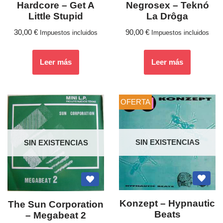
Hardcore – Get A
Negrosex ‎– Teknó
Little Stupid
La Drôga
30,00
€
90,00
€
Impuestos incluidos
Impuestos incluidos
Leer más
Leer más
OFERTA
SIN EXISTENCIAS
SIN EXISTENCIAS
Konzept – Hypnautic
The Sun Corporation
Beats
‎– Megabeat 2