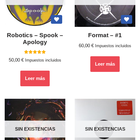
Robotics – Spook –
Format ‎– #1
Apology
60,00
€
Impuestos incluidos
Valorado
50,00
€
Impuestos incluidos
con
Leer más
5.00
de 5
Leer más
SIN EXISTENCIAS
SIN EXISTENCIAS