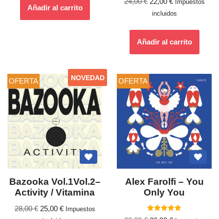
24,00
€
22,00
€
Impuestos
Añadir al carrito
incluidos
Añadir al carrito
NOVEDAD
OFERTA
OFERTA
Bazooka Vol.1Vol.2–
Alex Farolfi – You
Activity / Vitamina
Only You
28,00
€
25,00
€
Impuestos
Valorado