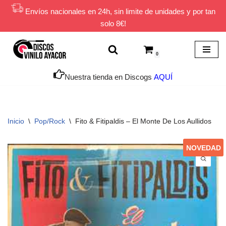
Envíos nacionales en 24h, sin limite de unidades y por tan
solo 8€!
Saltar
al
contenido
0
Nuestra tienda en Discogs
AQUÍ
Inicio
\
Pop/Rock
\
Fito & Fitipaldis ‎– El Monte De Los Aullidos
NOVEDAD