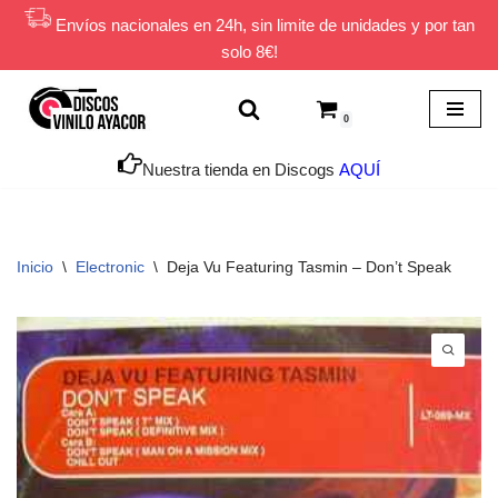
Envíos nacionales en 24h, sin limite de unidades y por tan
solo 8€!
Saltar
al
contenido
0
Nuestra tienda en Discogs
AQUÍ
Inicio
\
Electronic
\
Deja Vu Featuring Tasmin ‎– Don’t Speak