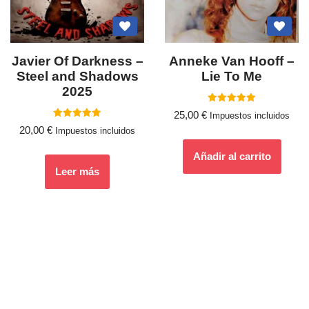
Javier Of Darkness –
Anneke Van Hooff ‎–
Steel and Shadows
Lie To Me
2025
Valorado
25,00
€
Impuestos incluidos
con
Valorado
5.00
20,00
€
Impuestos incluidos
con
de 5
5.00
de 5
Añadir al carrito
Leer más