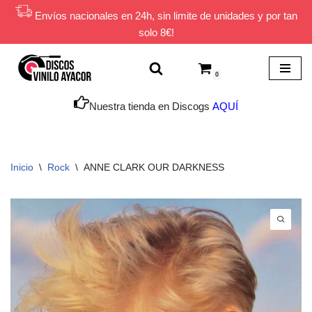
Envíos nacionales en 24h, sin limite de unidades y por tan
solo 8€!
Saltar
al
contenido
0
Nuestra tienda en Discogs
AQUÍ
Inicio
\
Rock
\
ANNE CLARK OUR DARKNESS