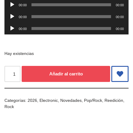
Reproductor
audio
00:00
00:00
de
Reproductor
audio
00:00
00:00
de
Reproductor
audio
00:00
00:00
de
audio
Hay existencias
Añadir al carrito
Categorías:
2026
,
Electronic
,
Novedades
,
Pop/Rock
,
Reedición
,
Rock