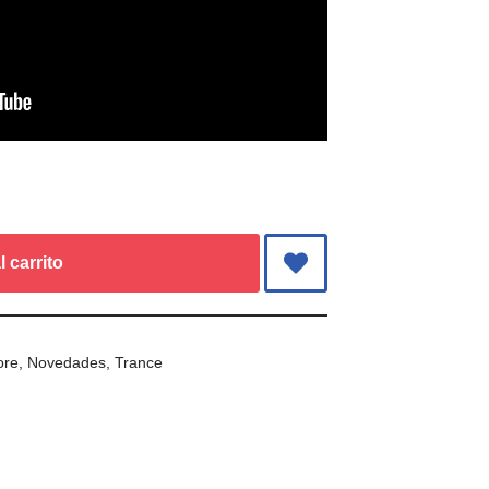
l carrito
ore
,
Novedades
,
Trance