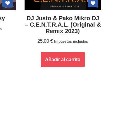
ky
DJ Justo & Pako Mikro DJ
– C.E.N.T.R.A.L. (Original &
os
Remix 2023)
25,00
€
Impuestos incluidos
Añadir al carrito