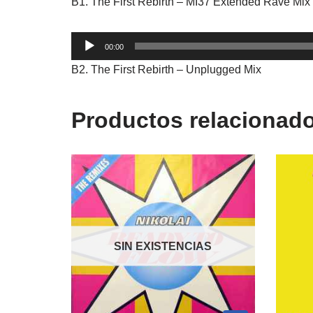
B1. The First Rebirth – MI37 Extended Rave Mix
audio
Reproductor
00:00
de
B2. The First Rebirth – Unplugged Mix
audio
Productos relacionad
SIN EXISTENCIAS