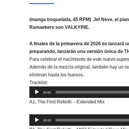
(manga troquelada, 45 RPM)
Jef Neve, el pia
Ramaekers son VALKYRIE.
A finales de la primavera de 2026 se lanzar
preparando, lanzarán una versión única de 
Para celebrar el nacimiento de este nuevo supe
Además de la mezcla original, también hay un r
eliminan hasta los huesos.
Tracklist:
Reproductor
00:00
de
A1. The First Rebirth – Extended Mix
audio
Reproductor
00:00
de