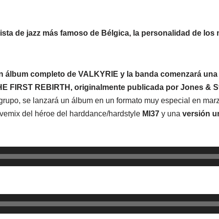
nista de jazz más famoso de Bélgica, la personalidad de los
á un álbum completo de VALKYRIE y la banda comenzará una
THE FIRST REBIRTH, originalmente
publicada por Jones & S
rgrupo, se lanzará un álbum en un formato muy especial en mar
avemix del héroe del harddance/hardstyle
MI37
y una
versión 