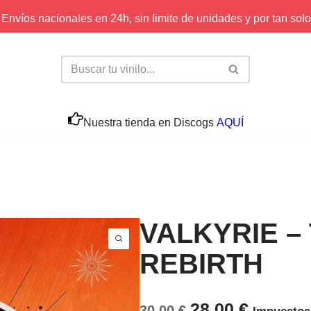
Envíos nacionales en 24h, sin limite de unidades y por tan solo
Nuestra tienda en Discogs
AQUÍ
VALKYRIE –
REBIRTH
28,00
€
30,00
€