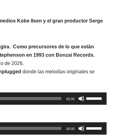
 medios Kobe Ilsen y el gran productor Serge
 gira.
Como precursores de lo que están
tephenson en 1993 con Bonzai Records.
zo de 2026.
unplugged
donde las melodías originales se
Utiliza
00:00
las
teclas
de
Utiliza
00:00
flecha
las
arriba/abajo