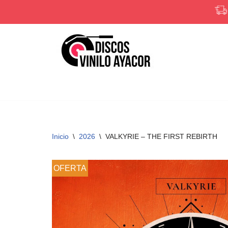
Saltar
al
contenido
Inicio
\
2026
\
VALKYRIE – THE FIRST REBIRTH
OFERTA