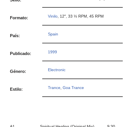
Vinilo
, 12″, 33 ⅓ RPM, 45 RPM
Formato:
Spain
País:
1999
Publicado:
Electronic
Género:
Trance
,
Goa Trance
Estilo:
A1
Spiritual Healing (Original Mix)
9:30