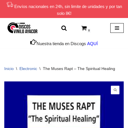
Envíos nacionales en 24h, sin limite de unidades y por tan
solo 8€!
Saltar
al
contenido
0
Nuestra tienda en Discogs
AQUÍ
Inicio
\
Electronic
\
The Muses Rapt – The Spiritual Healing