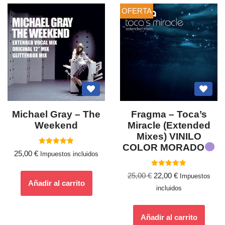
OFERTA
Michael Gray – The
Fragma ‎– Toca’s
Weekend
Miracle (Extended
Mixes) VINILO
COLOR MORADO
Valorado
25,00
€
Impuestos incluidos
con
5.00
de 5
Valorado
25,00
€
22,00
€
Impuestos
con
Añadir al carrito
5.00
incluidos
de 5
Añadir al carrito