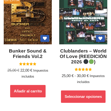
Bunker Sound &
Clublanders ‎– World
Friends Vol.2
Of Love (REEDICIÓN
2026
)
Valorado
25,00
€
22,00
€
Impuestos
con
Valorado
5.00
25,00
€
-
30,00
€
Impuestos
incluidos
con
de 5
5.00
incluidos
de 5
Añadir al carrito
Seleccionar opciones