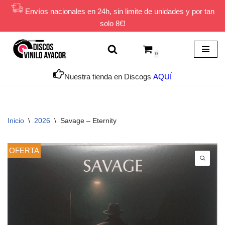
Envíos nacionales en 24h, sin limite de unidades y por tan
solo 8€!
Saltar
al
contenido
0
Nuestra tienda en Discogs
AQUÍ
Inicio
\
2026
\
Savage ‎– Eternity
OFERTA