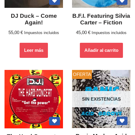
DJ Duck – Come
B.F.I. Featuring Silvia
Again!
Carter – Fiction
55,00
€
45,00
€
Impuestos incluidos
Impuestos incluidos
Leer más
Añadir al carrito
OFERTA
SIN EXISTENCIAS