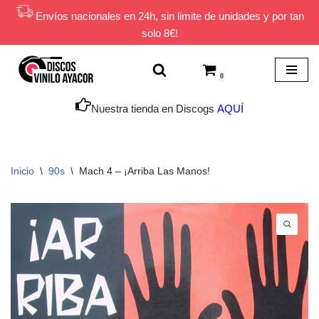
Envíos nacionales en 24h, sin limite de unidades y por tan
solo 8€!
Saltar
al
contenido
0
Nuestra tienda en Discogs
AQUÍ
Inicio
\
90s
\
Mach 4 – ¡Arriba Las Manos!