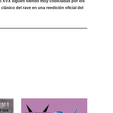
llo XVX siguen siendo muy codiciadas por los
lásico del rave en una reedición oficial del