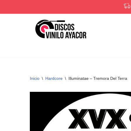
Saltar
al
contenido
Inicio
\
Hardcore
\
Illuminatae – Tremora Del Terra