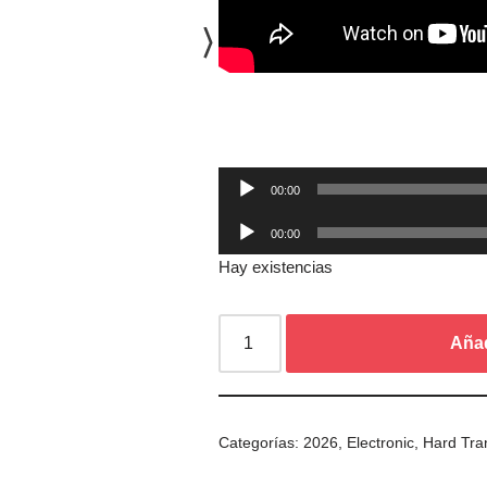
Reproductor
00:00
de
Reproductor
00:00
audio
de
Hay existencias
audio
Añad
Categorías:
2026
,
Electronic
,
Hard Tra