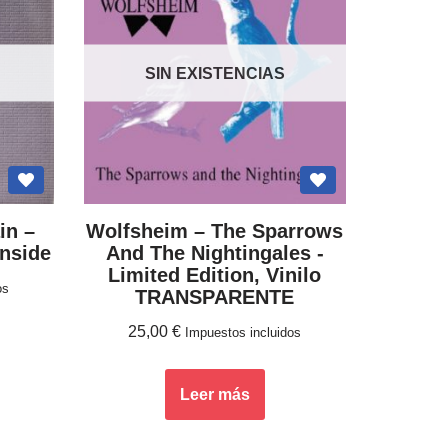
SIN EXISTENCIAS
n ‎–
Wolfsheim – The Sparrows
Inside
And The Nightingales -
Limited Edition, Vinilo
os
TRANSPARENTE
25,00
€
Impuestos incluidos
Leer más