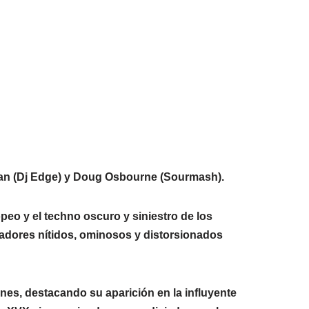
disminuir
volumen.
el
volumen.
an (Dj Edge) y Doug Osbourne (Sourmash).
opeo y el techno oscuro y siniestro de los
izadores nítidos, ominosos y distorsionados
ones, destacando su aparición en la influyente