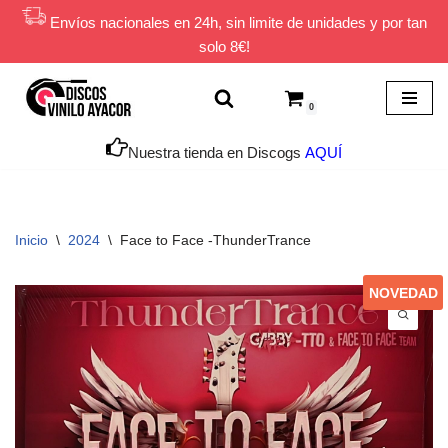
Envíos nacionales en 24h, sin limite de unidades y por tan
solo 8€!
Saltar
al
contenido
0
Nuestra tienda en Discogs
AQUÍ
Inicio
\
2024
\
Face to Face -ThunderTrance
NOVEDAD