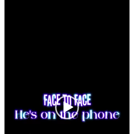
de
vídeo