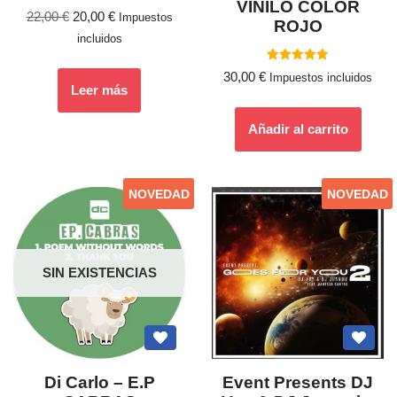
VINILO COLOR
22,00
€
20,00
€
Impuestos
ROJO
incluidos
Valorado
30,00
€
Impuestos incluidos
con
Leer más
5.00
de 5
Añadir al carrito
NOVEDAD
NOVEDAD
SIN EXISTENCIAS
Di Carlo – E.P
Event Presents DJ