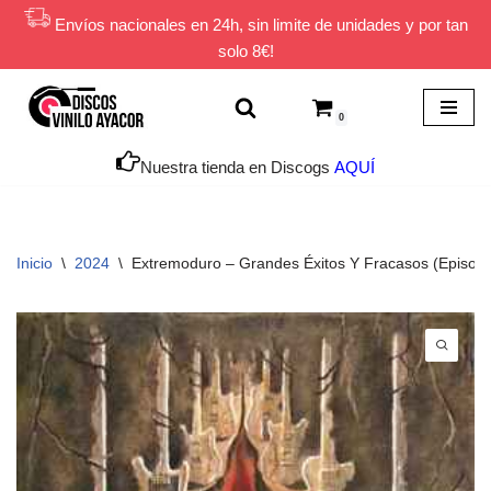
Envíos nacionales en 24h, sin limite de unidades y por tan
solo 8€!
Saltar
al
contenido
0
Nuestra tienda en Discogs
AQUÍ
Inicio
\
2024
\
Extremoduro ‎– Grandes Éxitos Y Fracasos (Episod