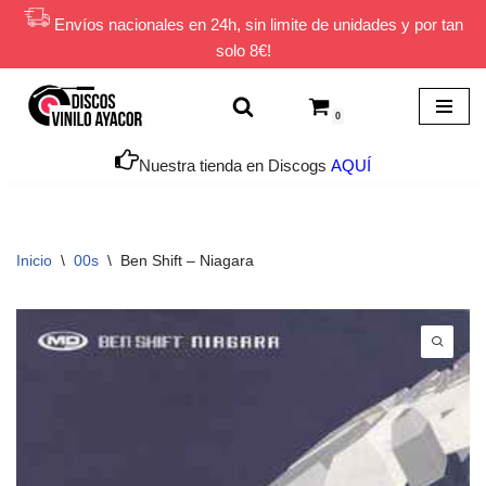
Envíos nacionales en 24h, sin limite de unidades y por tan
solo 8€!
Saltar
al
contenido
0
Nuestra tienda en Discogs
AQUÍ
Inicio
\
00s
\
Ben Shift ‎– Niagara