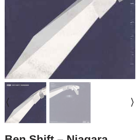
Ben Shift ‎– Niagara